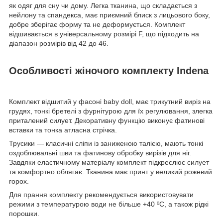
як одяг для сну чи дому. Легка тканина, що складається з
нейлону та спандекса, має приємний блиск з лицьового боку,
добре зберігає форму та не деформується. Комплект
відшивається в універсальному розмірі F, що підходить на
діапазон розмірів від 42 до 46.
Особливості жіночого комплекту Indena
Комплект відшитий у фасоні baby doll, має трикутний виріз на
грудях, тонкі бретелі з фурнітурою для їх регулювання, злегка
приталений силует. Декоративну функцію виконує фатинові
вставки та тонка атласна стрічка.
Трусики — класичні сліпи із заниженою талією, мають тонкі
оздоблювальні шви та фатинову обробку вирізів для ніг.
Завдяки еластичному матеріалу комплект підкреслює силует
та комфортно облягає. Тканина має принт у великий рожевий
горох.
Для прання комплекту рекомендується використовувати
режими з температурою води не більше +40 ºС, а також рідкі
порошки.