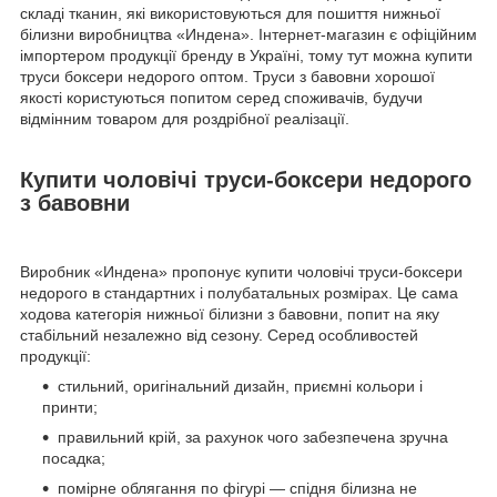
складі тканин, які використовуються для пошиття нижньої
білизни виробництва «Индена». Інтернет-магазин є офіційним
імпортером продукції бренду в Україні, тому тут можна купити
труси боксери недорого оптом. Труси з бавовни хорошої
якості користуються попитом серед споживачів, будучи
відмінним товаром для роздрібної реалізації.
Купити чоловічі труси-боксери недорого
з бавовни
Виробник «Индена» пропонує купити чоловічі труси-боксери
недорого в стандартних і полубатальных розмірах. Це сама
ходова категорія нижньої білизни з бавовни, попит на яку
стабільний незалежно від сезону. Серед особливостей
продукції:
стильний, оригінальний дизайн, приємні кольори і
принти;
правильний крій, за рахунок чого забезпечена зручна
посадка;
помірне облягання по фігурі — спідня білизна не