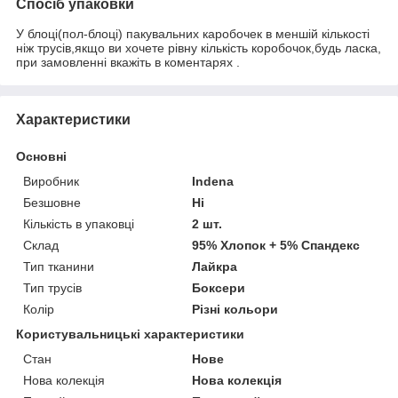
Спосіб упаковки
У блоці(пол-блоці) пакувальних каробочек в меншій кількості
ніж трусів,якщо ви хочете рівну кількість коробочок,будь ласка,
при замовленні вкажіть в коментарях .
Характеристики
Основні
Виробник
Indena
Безшовне
Ні
Кількість в упаковці
2 шт.
Склад
95% Хлопок + 5% Спандекс
Тип тканини
Лайкра
Тип трусів
Боксери
Колір
Різні кольори
Користувальницькі характеристики
Стан
Нове
Нова колекція
Нова колекція