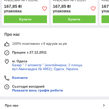
«INDENA» АРТ.81242
«INDENA» АРТ.81167
«IN
167,85
167,85
167
₴/
₴/
упаковка
упаковка
упа
Купити
Купити
Про нас
100% позитивних з 8 відгуків за рік
Працює з 27.12.2011
м. Одеса
Базар " 7 кілометр " (контейнерна: 2 площа,
вул.Авангардна № 4862), Одеса, Україна
Контакти
Сьогодні вихідний
Показати весь графік роботи
Про нас