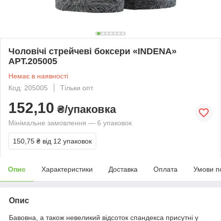
Чоловічі стрейчеві боксери «INDENA»
АРТ.205005
Немає в наявності
Код: 205005
Тільки опт
152,10
₴/упаковка
Мінімальне замовлення — 6 упаковок
150,75 ₴
від 12 упаковок
Опис
Характеристики
Доставка
Оплата
Умови п
Опис
Бавовна, а також невеликий відсоток спандекса присутні у