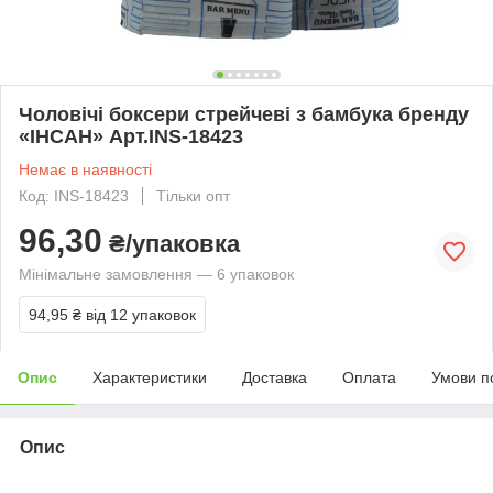
Чоловічі боксери стрейчеві з бамбука бренду
«ІНСАН» Арт.INS-18423
Немає в наявності
Код: INS-18423
Тільки опт
96,30
₴/упаковка
Мінімальне замовлення — 6 упаковок
94,95 ₴
від 12 упаковок
Опис
Характеристики
Доставка
Оплата
Умови п
Опис