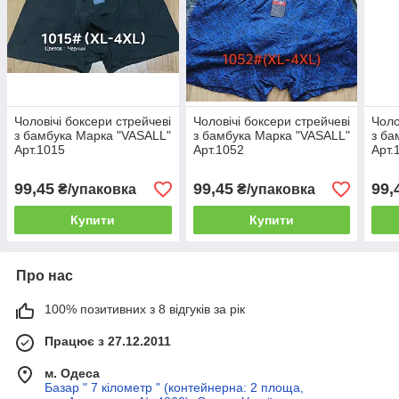
Чоловічі боксери стрейчеві
Чоловічі боксери стрейчеві
Чоло
з бамбука Марка "VASALL"
з бамбука Марка "VASALL"
з ба
Арт.1015
Арт.1052
Арт.
99,45
99,45
99,
₴/упаковка
₴/упаковка
Купити
Купити
Про нас
100% позитивних з 8 відгуків за рік
Працює з 27.12.2011
м. Одеса
Базар " 7 кілометр " (контейнерна: 2 площа,