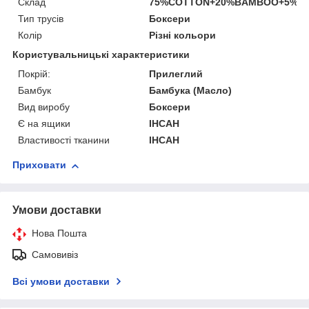
Склад
75%COTTON+20%BAMBOO+5%S
Тип трусів
Боксери
Колір
Різні кольори
Користувальницькі характеристики
Покрій:
Прилеглий
Бамбук
Бамбука (Масло)
Вид виробу
Боксери
Є на ящики
ІНСАН
Властивості тканини
ІНСАН
Приховати
Умови доставки
Нова Пошта
Самовивіз
Всі умови доставки