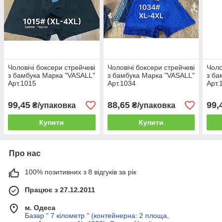
Чоловічі боксери стрейчеві
Чоловічі боксери стрейчеві
Чоло
з бамбука Марка "VASALL"
з бамбука Марка "VASALL"
з ба
Арт.1015
Арт.1034
Арт.
99,45
88,65
99,
₴/упаковка
₴/упаковка
Купити
Купити
Про нас
100% позитивних з 8 відгуків за рік
Працює з 27.12.2011
м. Одеса
Базар " 7 кілометр " (контейнерна: 2 площа,