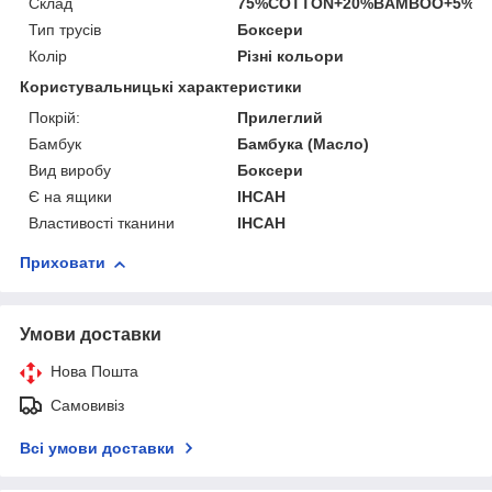
Склад
75%COTTON+20%BAMBOO+5%S
Тип трусів
Боксери
Колір
Різні кольори
Користувальницькі характеристики
Покрій:
Прилеглий
Бамбук
Бамбука (Масло)
Вид виробу
Боксери
Є на ящики
ІНСАН
Властивості тканини
ІНСАН
Приховати
Умови доставки
Нова Пошта
Самовивіз
Всі умови доставки