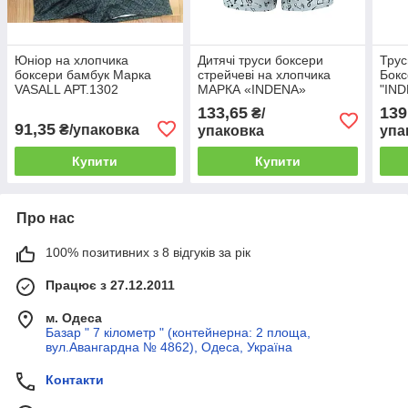
Юніор на хлопчика
Дитячі труси боксери
Трус
боксери бамбук Марка
стрейчеві на хлопчика
Бокс
VASALL АРТ.1302
МАРКА «INDENA»
"IND
Арт.21009
133,65
139
₴/
91,35
₴/упаковка
упаковка
упа
Купити
Купити
Про нас
100% позитивних з 8 відгуків за рік
Працює з 27.12.2011
м. Одеса
Базар " 7 кілометр " (контейнерна: 2 площа,
вул.Авангардна № 4862), Одеса, Україна
Контакти