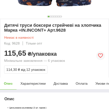
Дитячі труси боксери стрейчеві на хлопчика
Марка «IN.INCONT» Арт.9628
Немає в наявності
Код: 9628
Тільки опт
115,65
₴/упаковка
Мінімальне замовлення — 6 упаковок
114,30 ₴
від 12 упаковок
Опис
Характеристики
Доставка
Оплата
Умови п
Опис