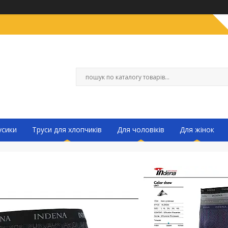
усики
Труси для хлопчиків
Для чоловіків
Для жінок