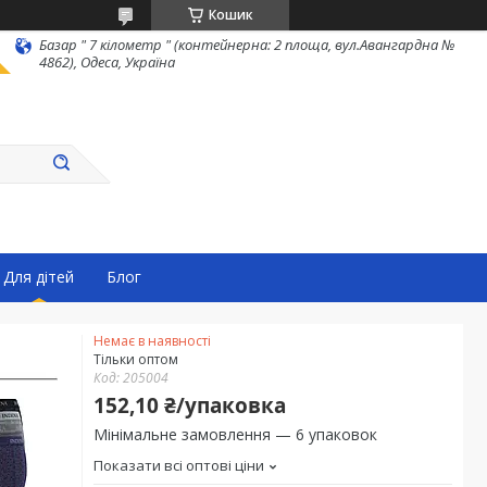
Кошик
Базар " 7 кілометр " (контейнерна: 2 площа, вул.Авангардна №
4862), Одеса, Україна
Для дітей
Блог
Немає в наявності
Тільки оптом
Код:
205004
152,10 ₴/упаковка
Мінімальне замовлення — 6 упаковок
Показати всі оптові ціни