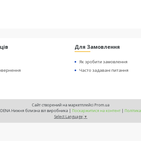
ців
Для Замовлення
Як зробити замовлення
Повернення
Часто задавані питання
Сайт створений на маркетплейсі
Prom.ua
Офіційний сайт INDENA Нижня білизна віл виробника |
Поскаржитися на контент
|
Політика
Select Language
▼