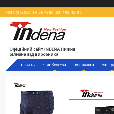
+380 (96) 563-89-58
+380 (63) 193-43-85
Офіційний сайт INDENA Нижня
білизна від виробника
Новинки
Чол. боксери
Чол. плавки
Жін. тр