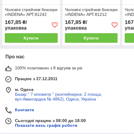
Чоловічі стрейчеві боксери
Чоловічі стрейчеві боксери
Чоло
«INDENA» АРТ.81242
«INDENA» АРТ.81212
«IN
167,85
167,85
167
₴/
₴/
упаковка
упаковка
упа
Купити
Купити
Про нас
100% позитивних з 8 відгуків за рік
Працює з 27.12.2011
м. Одеса
Базар " 7 кілометр " (контейнерна: 2 площа,
вул.Авангардна № 4862), Одеса, Україна
Контакти
Сьогодні працює з 08:00 до 18:00
Показати весь графік роботи