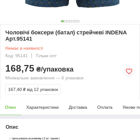
Чоловічі боксери (батал) стрейчеві INDENA
Арт.95141
Немає в наявності
Код: 95141
Тільки опт
168,75
₴/упаковка
Мінімальне замовлення — 6 упаковок
167,40 ₴
від 12 упаковок
Опис
Характеристики
Доставка
Оплата
Умови п
Опис