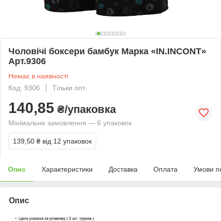
Чоловічі боксери бамбук Марка «IN.INCONT»
Арт.9306
Немає в наявності
Код: 9306
Тільки опт
140,85
₴/упаковка
Мінімальне замовлення — 6 упаковок
139,50 ₴
від 12 упаковок
Опис
Характеристики
Доставка
Оплата
Умови п
Опис