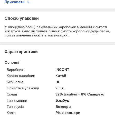
Приховати
Спосіб упаковки
У блоці(пол-блоці) пакувальних каробочек в меншій кількості
ніж трусів,якщо ви хочете рівну кількість коробочок,будь ласка,
при замовленні вкажіть в коментарях .
Характеристики
Основні
Виробник
INCONT
Країна виробник
Китай
Безшовне
Ні
Кількість в упаковці
2 шт.
Склад
92% Бамбук + 8% Спандекс
Тип тканини
Бамбук
Тип трусів
Боксери
Колір
Різні кольори