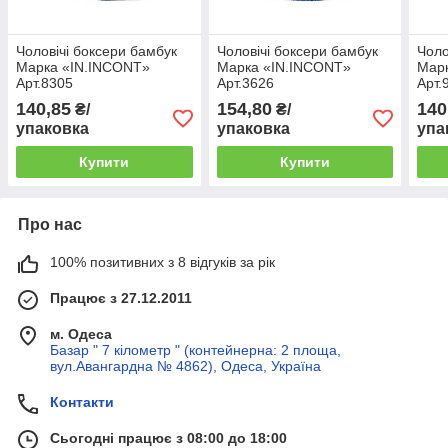
Чоловічі боксери бамбук
Чоловічі боксери бамбук
Чоло
Марка «IN.INCONT»
Марка «IN.INCONT»
Мар
Арт.8305
Арт.3626
Арт.
140,85
154,80
140
₴/
₴/
упаковка
упаковка
упа
Купити
Купити
Про нас
100% позитивних з 8 відгуків за рік
Працює з 27.12.2011
м. Одеса
Базар " 7 кілометр " (контейнерна: 2 площа,
вул.Авангардна № 4862), Одеса, Україна
Контакти
Сьогодні працює з 08:00 до 18:00