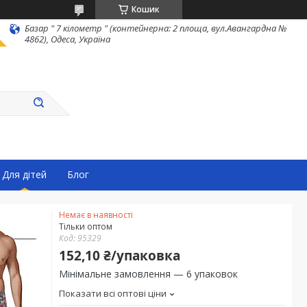
Кошик
Базар " 7 кілометр " (контейнерна: 2 площа, вул.Авангардна №
4862), Одеса, Україна
Для дітей
Блог
Немає в наявності
Тільки оптом
Код:
95329
152,10 ₴/упаковка
Мінімальне замовлення — 6 упаковок
Показати всі оптові ціни