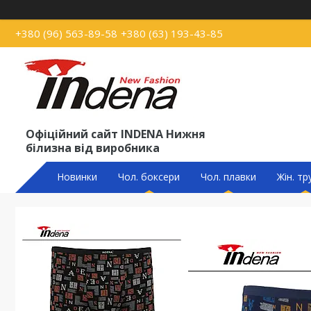
+380 (96) 563-89-58
+380 (63) 193-43-85
Офіційний сайт INDENA Нижня
білизна від виробника
Новинки
Чол. боксери
Чол. плавки
Жін. тр