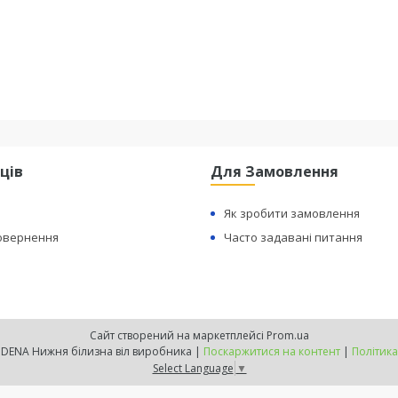
ців
Для Замовлення
Як зробити замовлення
Повернення
Часто задавані питання
Сайт створений на маркетплейсі
Prom.ua
Офіційний сайт INDENA Нижня білизна віл виробника |
Поскаржитися на контент
|
Політика
Select Language
▼