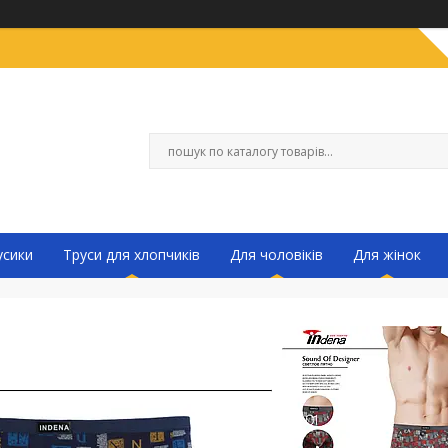
усики
Труси для хлопчиків
Для чоловіків
Для жінок