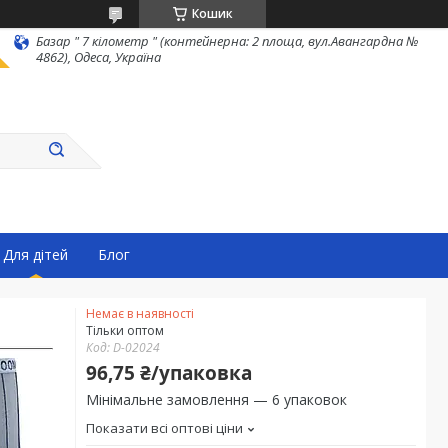
Кошик
Базар " 7 кілометр " (контейнерна: 2 площа, вул.Авангардна №
4862), Одеса, Україна
Для дітей
Блог
Немає в наявності
Тільки оптом
Код:
D-02024
96,75 ₴/упаковка
Мінімальне замовлення — 6 упаковок
Показати всі оптові ціни