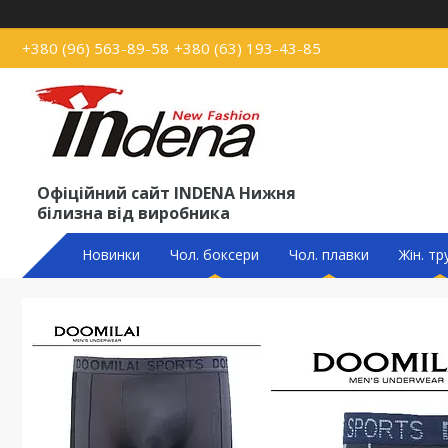
+380 (96) 563-89-58
+380 (63) 193-43-85
Офіційний сайт INDENA Нижня
білизна від виробника
Новинки
Чол. боксери
Чол. плавки
Жін. тр