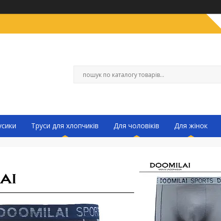
усики
Труси для хлопчиків
Для чоловіків
Для жінок