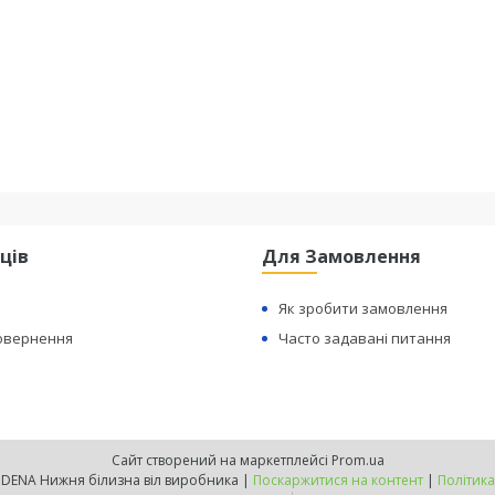
ців
Для Замовлення
Як зробити замовлення
Повернення
Часто задавані питання
Сайт створений на маркетплейсі
Prom.ua
Офіційний сайт INDENA Нижня білизна віл виробника |
Поскаржитися на контент
|
Політика