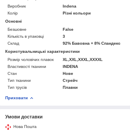
Виробник
Indena
Колір
Різні кольори
Основні
Безшовне
False
Кількість в упаковці
3
Склад
92% Бавовна + 8% Спандекс
Користувальницькі характеристики
Розмір чоловічих плавок
XL,XXL,XXXL,XXXXL
Властивості тканини
INDENA
Стан
Нове
Тип тканини
Стрейч
Тип трусів
Плавки
Приховати
Умови доставки
Нова Пошта