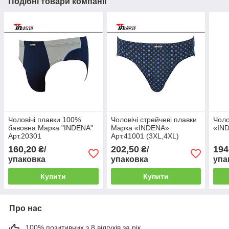
Подібні товари компанії
Чоловічі плавки 100%
Чоловічі стрейчеві плавки
Чоло
бавовна Марка "INDENA"
Марка «INDENA»
«IND
Арт.20301
Арт.41001 (3XL,4XL)
160,20
202,50
194
₴/
₴/
упаковка
упаковка
упа
Купити
Купити
Про нас
100% позитивних з 8 відгуків за рік