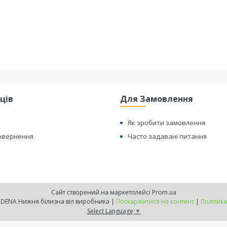
ців
Для Замовлення
Як зробити замовлення
Повернення
Часто задавані питання
Сайт створений на маркетплейсі
Prom.ua
Офіційний сайт INDENA Нижня білизна віл виробника |
Поскаржитися на контент
|
Політика
Select Language
▼