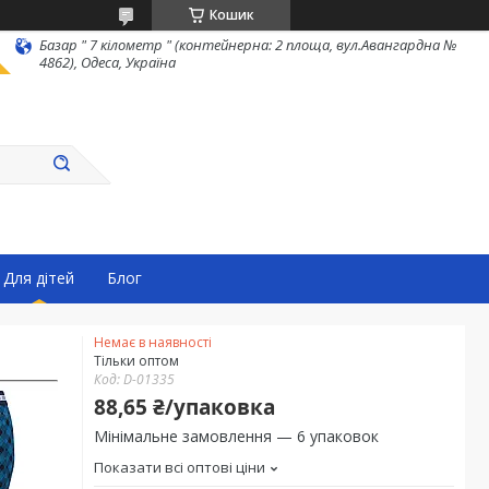
Кошик
Базар " 7 кілометр " (контейнерна: 2 площа, вул.Авангардна №
4862), Одеса, Україна
Для дітей
Блог
Немає в наявності
Тільки оптом
Код:
D-01335
88,65 ₴/упаковка
Мінімальне замовлення — 6 упаковок
Показати всі оптові ціни