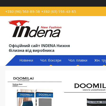
+380 (96) 563-89-58
+380 (63) 193-43-85
Офіційний сайт INDENA Нижня
білизна від виробника
Новинки
Чол. боксери
Чол. плавки
Жін. тр