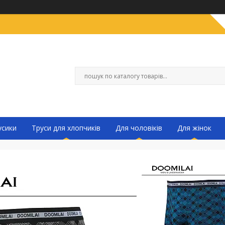
усики
Труси для хлопчиків
Для чоловіків
Для жінок