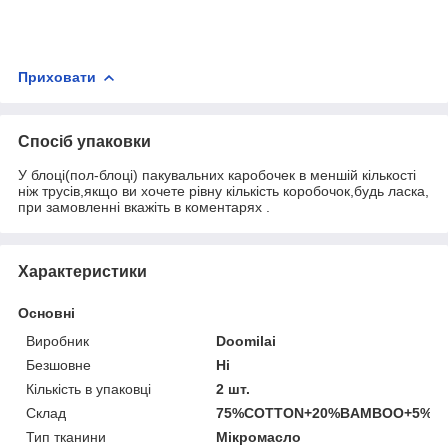
Приховати
Спосіб упаковки
У блоці(пол-блоці) пакувальних каробочек в меншій кількості
ніж трусів,якщо ви хочете рівну кількість коробочок,будь ласка,
при замовленні вкажіть в коментарях .
Характеристики
Основні
Виробник
Doomilai
Безшовне
Ні
Кількість в упаковці
2 шт.
Склад
75%COTTON+20%BAMBOO+5%S
Тип тканини
Мікромасло