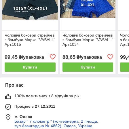
Чоловічі боксери стрейчеві
Чоловічі боксери стрейчеві
Чоло
з бамбука Марка "VASALL"
з бамбука Марка "VASALL"
з ба
Арт.1015
Арт.1034
Арт.
99,45
88,65
99,
₴/упаковка
₴/упаковка
Купити
Купити
Про нас
100% позитивних з 8 відгуків за рік
Працює з 27.12.2011
м. Одеса
Базар " 7 кілометр " (контейнерна: 2 площа,
вул.Авангардна № 4862), Одеса, Україна