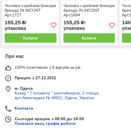
Чоловічі стрейчеві боксери
Чоловічі стрейчеві боксери
Чоло
бренда IN.INCONT
бренда IN.INCONT
брен
Арт.1727
Арт.1694
Арт.
155,25
155,25
140
₴/
₴/
упаковка
упаковка
упа
Купити
Купити
Про нас
100% позитивних з 8 відгуків за рік
Працює з 27.12.2011
м. Одеса
Базар " 7 кілометр " (контейнерна: 2 площа,
вул.Авангардна № 4862), Одеса, Україна
Контакти
Сьогодні працює з 08:00 до 18:00
Показати весь графік роботи