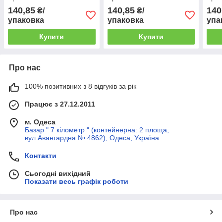
140,85
140,85
140
₴/
₴/
упаковка
упаковка
упа
Купити
Купити
Про нас
100% позитивних з 8 відгуків за рік
Працює з 27.12.2011
м. Одеса
Базар " 7 кілометр " (контейнерна: 2 площа,
вул.Авангардна № 4862), Одеса, Україна
Контакти
Сьогодні вихідний
Показати весь графік роботи
Про нас