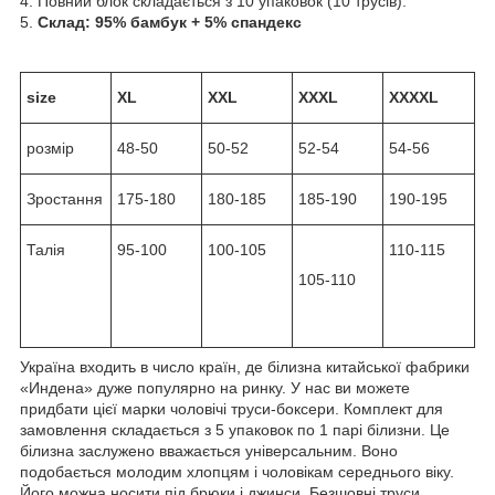
4. Повний блок складається з 10 упаковок (10 трусів).
5.
Склад: 95% бамбук + 5% спандекс
size
XL
XXL
XXXL
XXXXL
розмір
48-50
50-52
52-54
54-56
Зростання
175-180
180-185
185-190
190-195
Талія
95-100
100-105
110-115
105-110
Україна входить в число країн, де білизна китайської фабрики
«Индена» дуже популярно на ринку. У нас ви можете
придбати цієї марки чоловічі труси-боксери. Комплект для
замовлення складається з 5 упаковок по 1 парі білизни. Це
білизна заслужено вважається універсальним. Воно
подобається молодим хлопцям і чоловікам середнього віку.
Його можна носити під брюки і джинси. Безшовні труси