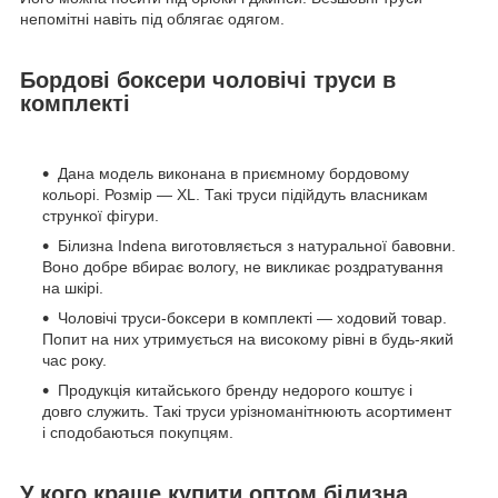
непомітні навіть під облягає одягом.
Бордові боксери чоловічі труси в
комплекті
Дана модель виконана в приємному бордовому
кольорі. Розмір — XL. Такі труси підійдуть власникам
стрункої фігури.
Білизна Indena виготовляється з натуральної бавовни.
Воно добре вбирає вологу, не викликає роздратування
на шкірі.
Чоловічі труси-боксери в комплекті — ходовий товар.
Попит на них утримується на високому рівні в будь-який
час року.
Продукція китайського бренду недорого коштує і
довго служить. Такі труси урізноманітнюють асортимент
і сподобаються покупцям.
У кого краще купити оптом білизна