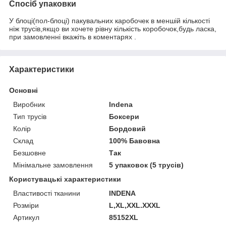
Спосіб упаковки
У блоці(пол-блоці) пакувальних каробочек в меншій кількості
ніж трусів,якщо ви хочете рівну кількість коробочок,будь ласка,
при замовленні вкажіть в коментарях .
Характеристики
Основні
Виробник
Indena
Тип трусів
Боксери
Колір
Бордовий
Склад
100% Бавовна
Безшовне
Так
Мінімальне замовлення
5 упаковок (5 трусів)
Користувацькі характеристики
Властивості тканини
INDENA
Розміри
L,XL,XXL.XXXL
Артикул
85152XL