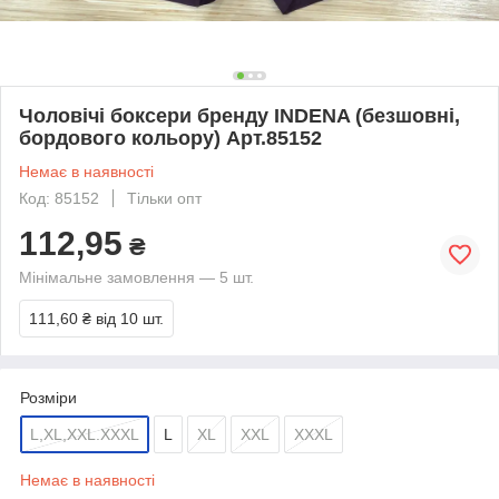
Чоловічі боксери бренду INDENA (безшовні,
бордового кольору) Арт.85152
Немає в наявності
Код: 85152
Тільки опт
112,95
₴
Мінімальне замовлення — 5 шт.
111,60 ₴
від 10 шт.
Розміри
L,XL,XXL.XXXL
L
XL
XXL
XXXL
Немає в наявності