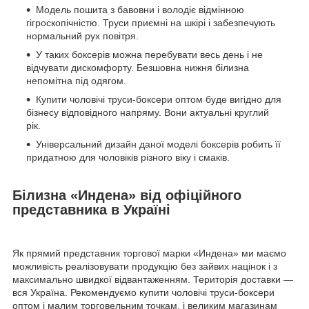
Модель пошита з бавовни і володіє відмінною
гігроскопічністю. Труси приємні на шкірі і забезпечують
нормальний рух повітря.
У таких боксерів можна перебувати весь день і не
відчувати дискомфорту. Безшовна нижня білизна
непомітна під одягом.
Купити чоловічі труси-боксери оптом буде вигідно для
бізнесу відповідного напряму. Вони актуальні круглий
рік.
Універсальний дизайн даної моделі боксерів робить її
придатною для чоловіків різного віку і смаків.
Білизна «Индена» від офіційного
представника в Україні
Як прямий представник торгової марки «Индена» ми маємо
можливість реалізовувати продукцію без зайвих націнок і з
максимально швидкої відвантаженням. Територія доставки —
вся Україна. Рекомендуємо купити чоловічі труси-боксери
оптом і малим торговельним точкам, і великим магазинам