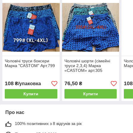
Чоловічі труси боксери
Чоловічі шорти (сімейні
Чоло
Марка "CASTOM" Арт.799
труси 2,3,4) Марка
Марк
«CASTOM» арт.305
108
76,50
108
₴/упаковка
₴
Купити
Купити
Про нас
100% позитивних з 8 відгуків за рік