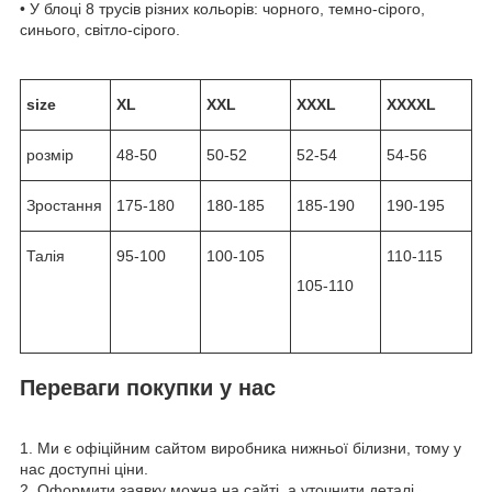
• У блоці 8 трусів різних кольорів: чорного, темно-сірого,
синього, світло-сірого.
size
XL
XXL
XXXL
XXXXL
розмір
48-50
50-52
52-54
54-56
Зростання
175-180
180-185
185-190
190-195
Талія
95-100
100-105
110-115
105-110
Переваги покупки у нас
1. Ми є офіційним сайтом виробника нижньої білизни, тому у
нас доступні ціни.
2. Оформити заявку можна на сайті, а уточнити деталі