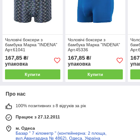
Чоловічі боксери з
Чоловічі боксери з
Чоло
бамбука Марка "INDENA"
бамбука Марка "INDENA"
бамб
Арт.61041
Арт.45336
Арт.
167,85
167,85
167
₴/
₴/
упаковка
упаковка
упа
Купити
Купити
Про нас
100% позитивних з 8 відгуків за рік
Працює з 27.12.2011
м. Одеса
Базар " 7 кілометр " (контейнерна: 2 площа,
вул.Авангардна № 4862), Одеса, Україна