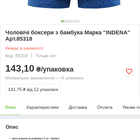
Чоловічі боксери з бамбука Марка "INDENA"
Арт.85318
Немає в наявності
Код: 85318
Тільки опт
143,10
₴/упаковка
Мінімальне замовлення — 6 упаковок
141,75 ₴
від 12 упаковок
Опис
Характеристики
Доставка
Оплата
Умови п
Опис