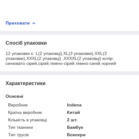
Приховати
Спосіб упаковки
12 упаковки є: L(2 упаковці),XL(3 упаковки),XXL(3
упаковки),XXXL(2 упаковці) ,XXXXL(2 упаковці) колір:
синювато сірий,сірий,темно-сірий,темно-синій,чорний
Характеристики
Основні
Виробник
Indena
Країна виробник
Китай
Кількість в упаковці
2 шт.
Тип тканини
Бамбук
Тип трусів
Боксери